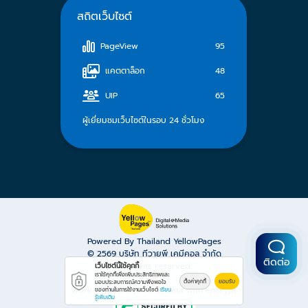
สถิตเว็บไซต์
PageView
95
แคตตาล็อก
48
UIP
65
ผู้เยี่ยมชมเว็บไซต์ในรอบ 24 ชั่วโมง
Powered By Thailand YellowPages
© 2569
บริษัท ทีวายพี เคมีคอล จำกัด
ติดต่อ
All rights reserved.
เว็บไซต์นี้ใช้คุกกี้
เราใช้คุกกี้เพื่อเพิ่มประสิทธิภาพและ
ตั้งค่าคุกกี้
ยอมรับ
มอบประสบการณ์ความพึงพอใจ
Work is secure protect data with encrypt.
ของท่านในการใช้งานเว็บไซต์
เรียน
รู้เพิ่มเติม