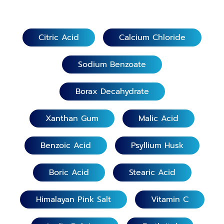
Citric Acid
Calcium Chloride
Sodium Benzoate
Borax Decahydrate
Xanthan Gum
Malic Acid
Benzoic Acid
Psyllium Husk
Boric Acid
Stearic Acid
Himalayan Pink Salt
Vitamin C